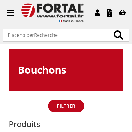
Toggle
navigation
Accueil
»
Pièces détachées
» Bouchons
Bouchons
FILTRER
Produits